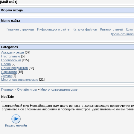
[
Мой сайт
]
Форма входа
Меню сайта
Главная страница
Информация о сайте
Каталог файлов
Каталог статей
Блог
Доска объявле
Categories
Аркады и экшн
[67]
Настольные
[5]
Головоломки
[115]
Слова
[2]
Поиск предметов
[68]
Стратегии
[15]
Другие
[4]
Многопользовательские
[21]
Главная
»
Онлайн игры
»
Многопользовательские
NosTale
Фэнтезийный мир Ностэйла дает вам шанс испытать захватывающие приключения в
справиться со сложными миссиями и победить монстров. Действительно ли вы готов
Играть онлайн