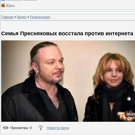
Юмор
Главная
»
Видео
»
Развлечения
Семья Пресняковых восстала против интернета
00:03
Просмотры
: 0
Новости звезд