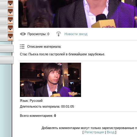
Просмотры
: 0
Новости звезд
Описание материала
:
Стас Пьеха после гастролей в ближайшем зарубежье.
Язык
: Русский
Длительность материала
: 00:01:05
Всего комментариев
:
0
Добавлять комментарии могут только зарегистрированные п
[
Регистрация
|
Вход
]