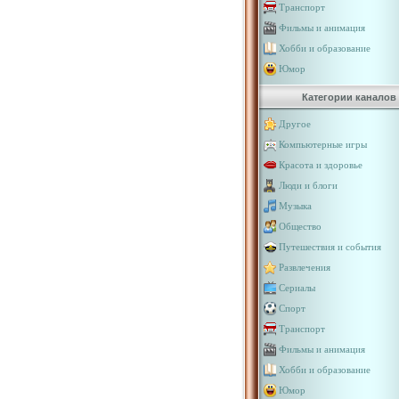
Транспорт
Фильмы и анимация
Хобби и образование
Юмор
Категории каналов
Другое
Компьютерные игры
Красота и здоровье
Люди и блоги
Музыка
Общество
Путешествия и события
Развлечения
Сериалы
Спорт
Транспорт
Фильмы и анимация
Хобби и образование
Юмор