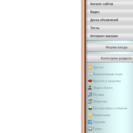
Каталог сайтов
Видео
Доска объявлений
Тесты
Интернет-магазин
Форма входа
Категории раздела
Другое
Компьютерные игры
Красота и здоровье
Люди и блоги
Музыка
Общество
Путешествия и события
Развлечения
Сериалы
Спорт