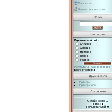
Все каналы
Каналы пользователей
Поиск
Наш опрос
Оцените мой сайт
Отлично
Хорошо
Неплохо
Плохо
Ужасно
Результаты
|
Архив опросов
Всего ответов:
8
Друзья сайта
Партнеры
Партнеры new
Статистика
Онлайн всего:
1
Гостей:
1
Пользователей:
0