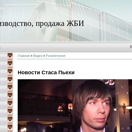
зводство, продажа ЖБИ
д
П
Главная
»
Видео
»
Развлечения
Новости Стаса Пьехи