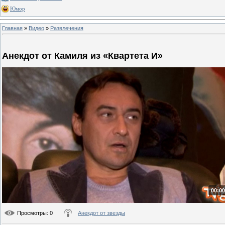
Юмор
Главная
»
Видео
»
Развлечения
Анекдот от Камиля из «Квартета И»
00:00
Просмотры
: 0
Анекдот от звезды