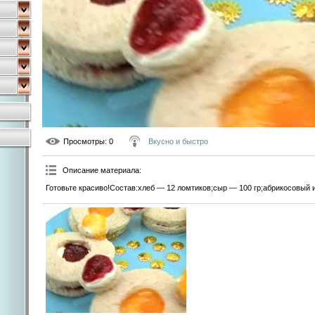
Просмотры
: 0
Вкусно и быстро
Описание материала
:
Готовьте красиво!Состав:хлеб — 12 ломтиков;сыр — 100 гр;абрикосовый 