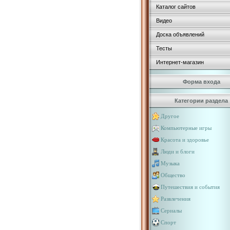
Каталог сайтов
Видео
Доска объявлений
Тесты
Интернет-магазин
Форма входа
Категории раздела
Другое
Компьютерные игры
Красота и здоровье
Люди и блоги
Музыка
Общество
Путешествия и события
Развлечения
Сериалы
Спорт