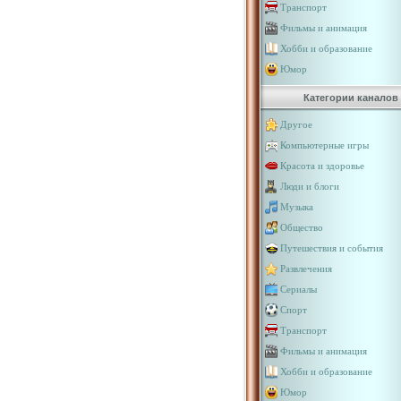
Транспорт
Фильмы и анимация
Хобби и образование
Юмор
Категории каналов
Другое
Компьютерные игры
Красота и здоровье
Люди и блоги
Музыка
Общество
Путешествия и события
Развлечения
Сериалы
Спорт
Транспорт
Фильмы и анимация
Хобби и образование
Юмор