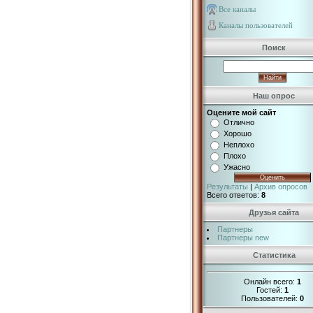
Все каналы
Каналы пользователей
Поиск
Наш опрос
Оцените мой сайт
Отлично
Хорошо
Неплохо
Плохо
Ужасно
Результаты
|
Архив опросов
Всего ответов:
8
Друзья сайта
Партнеры
Партнеры new
Статистика
Онлайн всего:
1
Гостей:
1
Пользователей:
0