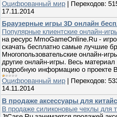
Оцифрованный мир
|
Переходов:
51
17.11.2014
Браузерные игры 3D онлайн бесп
Популярные клиентские онлайн-иг
на ресурс MmoGameOnline.Ru - игро
скачать бесплатно самые лучшие бр
Многопользовательские онлайн-игры
другие онлайн-игры. Весь материал 
подробную информацию о проекте В
Оцифрованный мир
|
Переходов:
53
14.11.2014
В продаже аксессуары для китай
В продаже силиконовые чехлы для 
JtCase.Ru занимается продажей акс