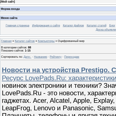
[
Мой сайт
]
Форма входа
Меню сайта
Главная страница
Информация о сайте
Каталог файлов
Каталог статей
Блог
Доска объявле
Главная
»
Каталог сайтов
»
Компьютеры
» Оцифрованный мир
В категории сайтов
:
88
Показано сайтов
:
1-15
Сортировать по
:
Дате
·
Названию
·
Рейтингу
·
Переходам
Новости на устройства Prestigo. 
Ресурс LovePads.Ru: характеристик
новинок электроники и техники? Зна
LovePads.Ru - это новости, характе
гаджетах. Acer, Alcatel, Apple, Explay
LeapFrog, Lenovo и Panasonic, Samsu
Планшеты, телефоны и другая техни