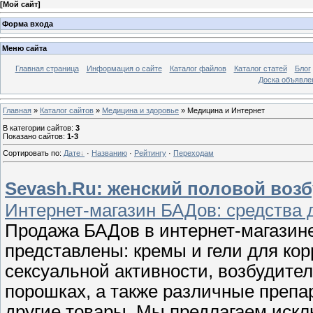
[
Мой сайт
]
Форма входа
Меню сайта
Главная страница
Информация о сайте
Каталог файлов
Каталог статей
Блог
Доска объявле
Главная
»
Каталог сайтов
»
Медицина и здоровье
» Медицина и Интернет
В категории сайтов
:
3
Показано сайтов
:
1-3
Сортировать по
:
Дате
·
Названию
·
Рейтингу
·
Переходам
Sevash.Ru: женский половой возб
Интернет-магазин БАДов: средства 
Продажа БАДов в интернет-магазине
представлены: кремы и гели для ко
сексуальной активности, возбудител
порошках, а также различные препа
другие товары. Мы предлагаем иск