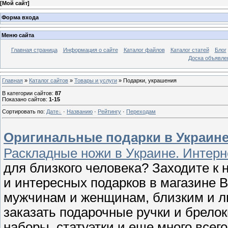
[
Мой сайт
]
Форма входа
Меню сайта
Главная страница
Информация о сайте
Каталог файлов
Каталог статей
Блог
Доска объявле
Главная
»
Каталог сайтов
»
Товары и услуги
» Подарки, украшения
В категории сайтов
:
87
Показано сайтов
:
1-15
Сортировать по
:
Дате
·
Названию
·
Рейтингу
·
Переходам
Оригинальные подарки в Украине
Раскладные ножи в Украине. Интерн
для близкого человека? Заходите к
и интересных подарков в магазине В
мужчинам и женщинам, близким и 
заказать подарочные ручки и брелок
наборы, статуэтки и еще много всего